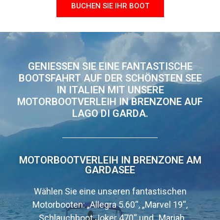
BUCHEN SIE IHR BOOT
GENIESSEN SIE EINE FANTASTISCHE B
OOTSFAHRT AUF DER SCHÖNSTEN SEE I
N ITALIEN MIT UNSERE M
OTORBOOTVERLEIH IN BRENZONE AUF L
AGO DI GARDA.
MOTORBOOTVERLEIH IN BRENZONE AM
GARDASEE
Wählen Sie eine unseren fantastischen
Motorbooten: „Allegra 5.60“, „Marvel 19“,
„Schlauchboot Joker 470“ und „Mariah