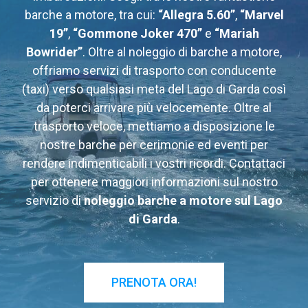
barche a motore, tra cui:
“Allegra 5.60”
,
“Marvel
19”
,
“Gommone Joker 470”
e
“Mariah
Bowrider”
. Oltre al noleggio di barche a motore,
offriamo servizi di trasporto con conducente
(taxi) verso qualsiasi meta del Lago di Garda così
da poterci arrivare più velocemente. Oltre al
trasporto veloce, mettiamo a disposizione le
nostre barche per cerimonie ed eventi per
rendere indimenticabili i vostri ricordi. Contattaci
per ottenere maggiori informazioni sul nostro
servizio di
noleggio barche a motore sul Lago
di Garda
.
PRENOTA ORA!