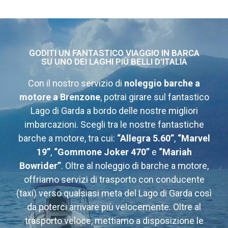
GODITI UN FANTASTICO VIAGGIO IN BARCA
SU UNO DEI LAGHI PIÙ BELLI D'ITALIA
Con il nostro servizio di
noleggio barche a
motore a Brenzone
, potrai girare sul fantastico
Lago di Garda a bordo delle nostre migliori
imbarcazioni. Scegli tra le nostre fantastiche
barche a motore, tra cui:
“Allegra 5.60”
,
“Marvel
19”
,
“Gommone Joker 470”
e
“Mariah
Bowrider”
. Oltre al noleggio di barche a motore,
offriamo servizi di trasporto con conducente
(taxi) verso qualsiasi meta del Lago di Garda così
da poterci arrivare più velocemente. Oltre al
trasporto veloce, mettiamo a disposizione le